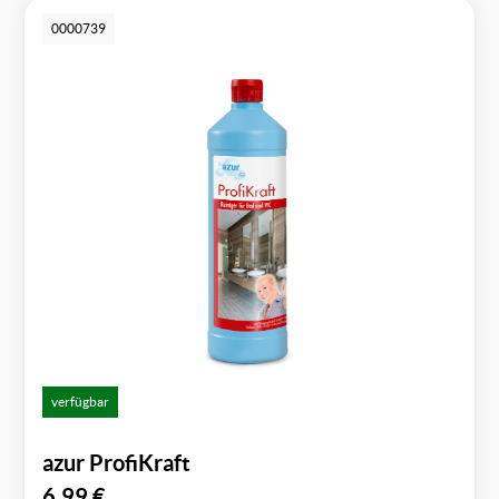
0000739
verfügbar
azur ProfiKraft
6,99
€