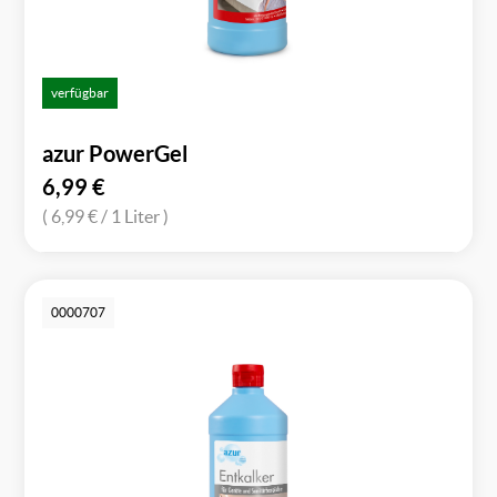
verfügbar
azur PowerGel
6,99
€
( 6,99 €
/ 1 Liter )
0000707