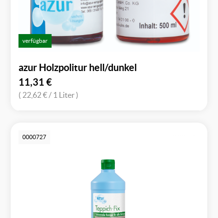
verfügbar
azur Holzpolitur hell/dunkel
11,31
€
( 22,62 €
/ 1 Liter )
0000727