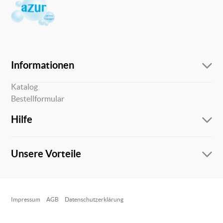
Informationen
Über uns
Katalog
Bestellformular
Hilfe
Kontakt
Zahlungsweisen
Unsere Vorteile
Widerrufsrecht
Liefer-/Versandkosten
Online Support
Kostenlose Beratung vor und nach dem Kauf!
Impressum
AGB
Datenschutzerklärung