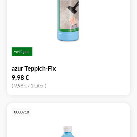
verfügbar
azur Teppich-Fix
9,98
€
( 9,98 €
/ 1 Liter )
0000710