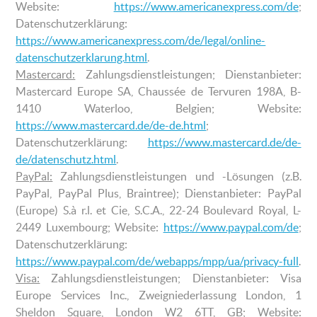
Website:
https://www.americanexpress.com/de
;
Datenschutzerklärung:
https://www.americanexpress.com/de/legal/online-
datenschutzerklarung.html
.
Mastercard:
Zahlungsdienstleistungen; Dienstanbieter:
Mastercard Europe SA, Chaussée de Tervuren 198A, B-
1410 Waterloo, Belgien; Website:
https://www.mastercard.de/de-de.html
;
Datenschutzerklärung:
https://www.mastercard.de/de-
de/datenschutz.html
.
PayPal:
Zahlungsdienstleistungen und -Lösungen (z.B.
PayPal, PayPal Plus, Braintree); Dienstanbieter: PayPal
(Europe) S.à r.l. et Cie, S.C.A., 22-24 Boulevard Royal, L-
2449 Luxembourg; Website:
https://www.paypal.com/de
;
Datenschutzerklärung:
https://www.paypal.com/de/webapps/mpp/ua/privacy-full
.
Visa:
Zahlungsdienstleistungen; Dienstanbieter: Visa
Europe Services Inc., Zweigniederlassung London, 1
Sheldon Square, London W2 6TT, GB; Website: