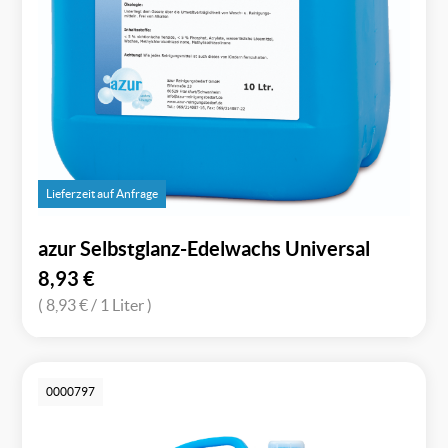
Lieferzeit auf Anfrage
azur Selbstglanz-Edelwachs Universal
8,93
€
( 8,93 €
/ 1 Liter )
0000797