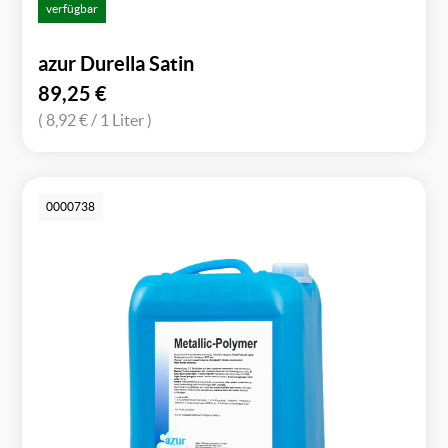
verfügbar
azur Durella Satin
89,25
€
( 8,92 €
/ 1 Liter )
0000738