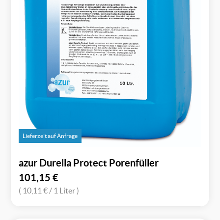
Lieferzeit auf Anfrage
azur Durella Protect Porenfüller
101,15
€
( 10,11 €
/ 1 Liter )