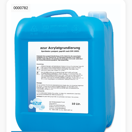
0000782