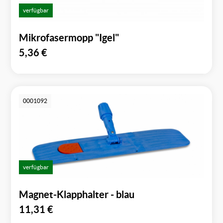
verfügbar
Mikrofasermopp "Igel"
5,36
€
0001092
verfügbar
Magnet-Klapphalter - blau
11,31
€