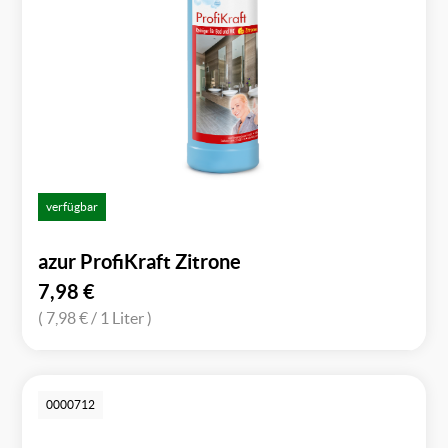
verfügbar
azur ProfiKraft Zitrone
7,98
€
( 7,98 €
/ 1 Liter )
0000712