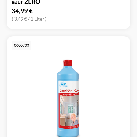
azur ZERO
34,99
€
( 3,49 €
/ 1 Liter )
0000703