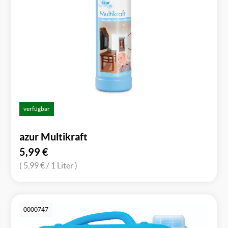
verfügbar
azur Multikraft
5,99
€
( 5,99 €
/ 1 Liter )
0000747