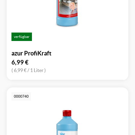
verfügbar
azur ProfiKraft
6,99
€
( 6,99 €
/ 1 Liter )
0000740