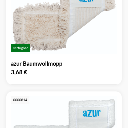
verfügbar
azur Baumwollmopp
3,68
€
0000814