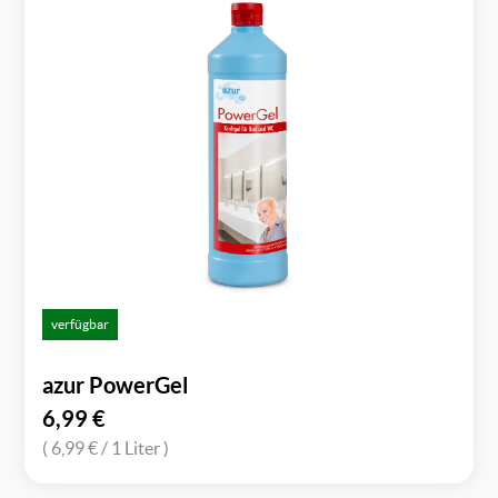
verfügbar
azur PowerGel
6,99
€
( 6,99 €
/ 1 Liter )