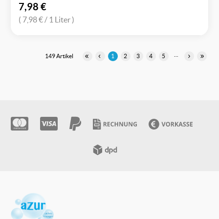
7,98
€
( 7,98 €
/ 1 Liter )
...
149 Artikel
1
2
3
4
5