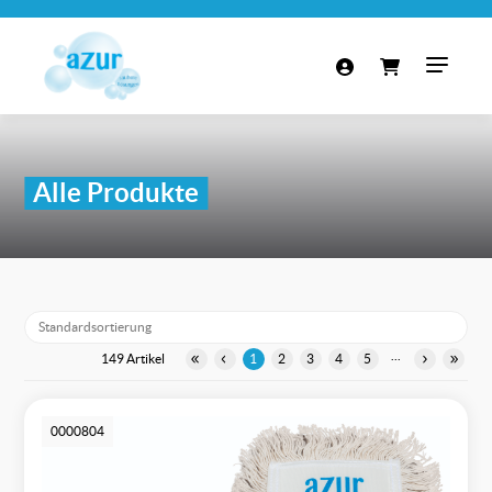
Alle Produkte
...
149 Artikel
1
2
3
4
5
0000804