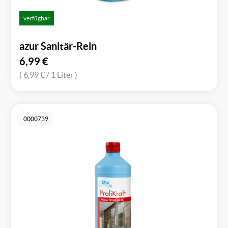
verfügbar
azur Sanitär-Rein
6,99
€
( 6,99 €
/ 1 Liter )
0000739