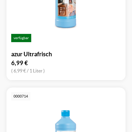
verfügbar
azur Ultrafrisch
6,99
€
( 6,99 €
/ 1 Liter )
0000714