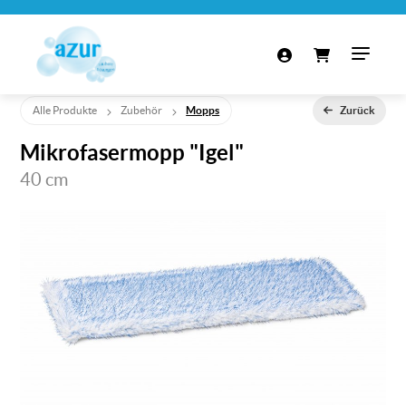
Alle Produkte
Zubehör
Mopps
Zurück
Mikrofasermopp "Igel"
40 cm